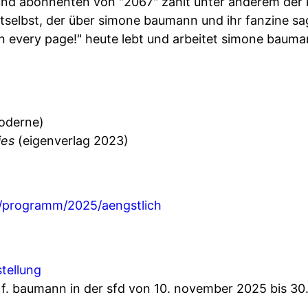
und abonnenten von "2067" zählt unter anderem der
selbst, der über simone baumann und ihr fanzine sag
n every page!" heute lebt und arbeitet simone bauma
moderne)
ies
(eigenverlag 2023)
at/programm/2025/aengstlich
stellung
f. baumann in der sfd von 10. november 2025 bis 30.