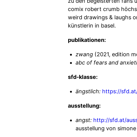
zu den begeisterten fans 
comix robert crumb höchst
weird drawings & laughs o
künstlerin in basel.
publikationen:
zwang
(2021, edition 
abc of fears and anxiet
sfd-klasse:
ängstlich:
https://sfd.
ausstellung:
angst:
http://sfd.at/aus
ausstellung von simone 