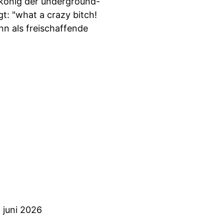
 könig der underground-
t: "what a crazy bitch!
nn als freischaffende
 juni 2026