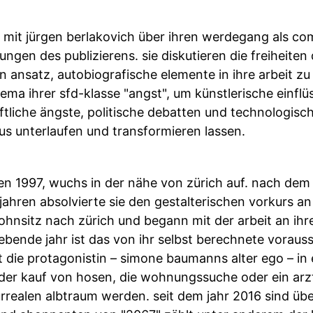
 mit jürgen berlakovich über ihren werdegang als com
ngen des publizierens. sie diskutieren die freiheite
 ansatz, autobiografische elemente in ihre arbeit zu
ema ihrer sfd-klasse "angst", um künstlerische einflü
ftliche ängste, politische debatten und technologis
us unterlaufen und transformieren lassen.
en 1997, wuchs in der nähe von zürich auf. nach dem
jahren absolvierte sie den gestalterischen vorkurs an 
wohnsitz nach zürich und begann mit der arbeit an ih
lgebende jahr ist das von ihr selbst berechnete voraus
t die protagonistin – simone baumanns alter ego – in e
e der kauf von hosen, die wohnungssuche oder ein ar
rrealen albtraum werden. seit dem jahr 2016 sind übe